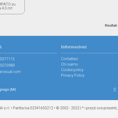
AMPATO su
 4,5 mt
Risultati
i
Informazioni
Contattaci
45077115
Chi siamo
45070989
Cookie policy
arvisual.com
Privacy Policy
agnago (MI)
r.l. • Partita Iva 02341650212 • © 2002 - 2022 | * i prezzi ove presenti, 