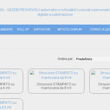
BANDIERE
ROLL UP
ESPOSITORI
ARTICOLI DISPLAY
CORNICI A LED
Ordina per:
AMPATO su
Striscione STAMPATO su
Strisc
a 6 mt
mantovana da 8 mt
mant