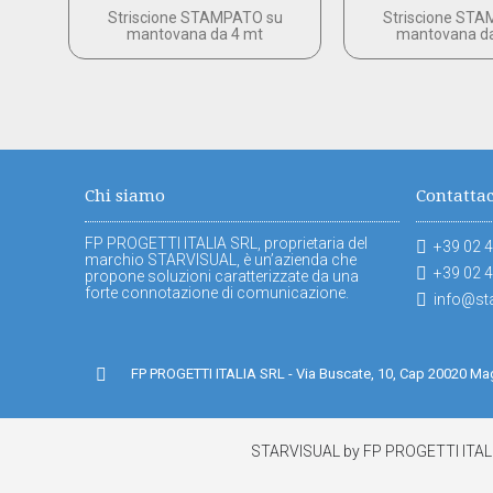
Striscione STAMPATO su
Striscione ST
mantovana da 4 mt
mantovana da
Chi siamo
Contattac
FP PROGETTI ITALIA SRL, proprietaria del
+39 02 
marchio STARVISUAL, è un’azienda che
+39 02 
propone soluzioni caratterizzate da una
forte connotazione di comunicazione.
info@st
FP PROGETTI ITALIA SRL - Via Buscate, 10, Cap 20020 M
STARVISUAL by FP PROGETTI ITALIA s.