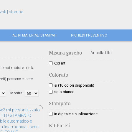
ALTRI MATERIALI STAMPATI
RICHIEDI PREVENTIVO
Misura gazebo
Annulla filtri
6x3 mt
tempi rapidi e con la
Colorato
areti) possono essere
si (10 colori disponibili)
solo bianco
Mostra:
Stampato
in digitale a sublimazione
Kit Pareti