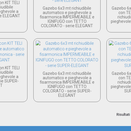
n KIT TELI
iudibile
Gazebo 6x3 mt richiudibile
Gazebo 6x
eghevole a
automatico e pieghevole a
con T
rie ELEGANT
fisarmonica IMPERMEABILE e
richiud
IGNIFUGO con TETTO
pieghevole 
COLORATO - serie ELEGANT
n KIT TELI
iudibile
Gazebo 6x3 mt richiudibile
Gazebo 6x
eghevole a
automatico e pieghevole a
con T
rie SUPER-
fisarmonica IMPERMEABILE e
richiud
NT
IGNIFUGO con TETTO
pieghevole 
COLORATO - serie SUPER-
SU
ELEGANT
Risultati