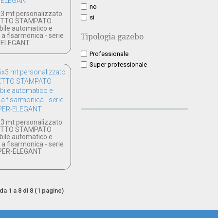
no
3 mt personalizzato
si
ETTO STAMPATO
ibile automatico e
a fisarmonica - serie
Tipologia gazebo
ELEGANT
Professionale
Super professionale
3 mt personalizzato
ETTO STAMPATO
ibile automatico e
a fisarmonica - serie
PER-ELEGANT
 da 1 a 8 di 8 (1 pagine)